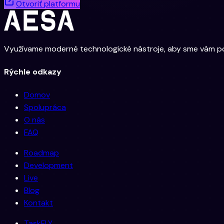
Otvoriť platformu
Využívame moderné technologické nástroje, aby sme vám posky
Rýchle odkazy
Domov
Spolupráca
O nás
FAQ
Roadmap
Development
Live
Blog
Kontakt
TaskFLY