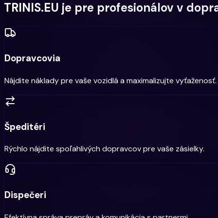
TRINIS.EU je pre profesionálov v dopr
Dopravcovia
Nájdite náklady pre vaše vozidlá a maximalizujte vyťaženosť.
Špeditéri
Rýchlo nájdite spoľahlivých dopravcov pre vaše zásielky.
Dispečeri
Efektívna správa prepráv a komunikácia s partnermi.